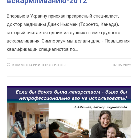
вскармливанию-2012
Впервые в Украину приехал прекрасный специалист,
доктор медицины Джек Ньюмен (Торонто, Канада),
который считается одним из лучших в теме грудного
вскармливания. Симпозиум мы делали для: - Повышения
квалификации специалистов по…
К
КОММЕНТАРИИ
ОТКЛЮЧЕНЫ
07.05.2022
ЗАПИСИ
СИМПОЗИУМ
ПО
ГРУДНОМУ
ВСКАРМЛИВАНИЮ-2012