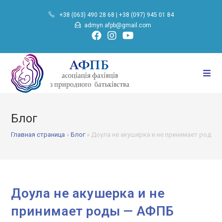
Перейти
+38 (063) 490 28 68
|
+38 (097) 945 01 84
к
admyn.afpb@gmail.com
содержимому
Блог
Главная страница
»
Блог
»
Доула не акушерка и не принимает роды 
Доула не акушерка и не
принимает роды — АФПБ