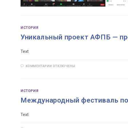
ИСТОРИЯ
Уникальный проект АФПБ — пр
Text
К
КОММЕНТАРИИ
ОТКЛЮЧЕНЫ
ЗАПИСИ
УНИКАЛЬНЫЙ
ПРОЕКТ
АФПБ
—
ПРОФИЛАБ
ИСТОРИЯ
ДЛЯ
ДОУЛ
Международный фестиваль по
Text